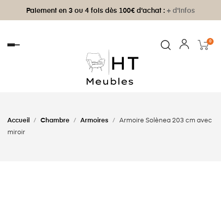
Paiement en 3 ou 4 fois dès 100€ d'achat :
+ d'infos
0
Basculer
la
navigation
Accueil
Chambre
Armoires
Armoire Solènea 203 cm avec
miroir