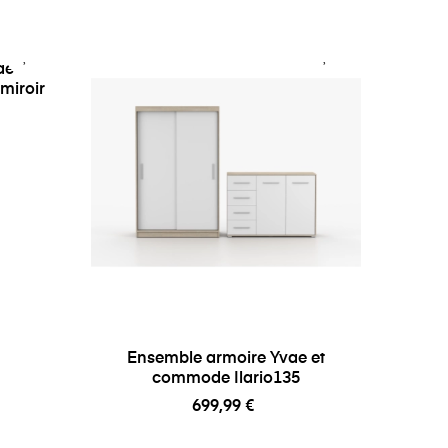
e et
miroir
Ensemble armoire Yvae et
commode Ilario135
699,99 €