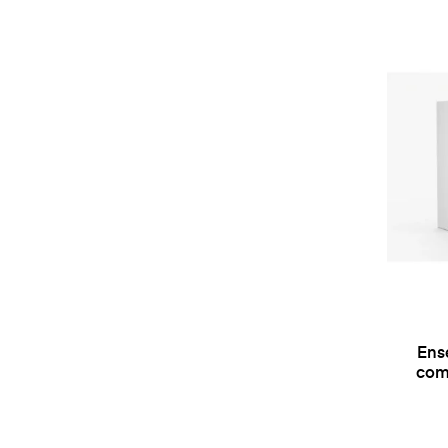
Ens
com