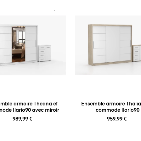
mble armoire Theana et
Ensemble armoire Thali
ode Ilario90 avec miroir
commode Ilario90
989,99 €
959,99 €