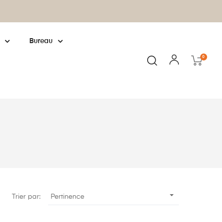
Fabrication européenne : cliquez pour
en
Bureau
0

Trier par:
Pertinence