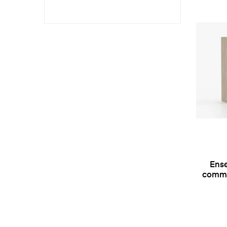
Ense
commo