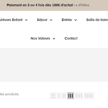
Paiement en 3 ou 4 fois dès 100€ d'achat :
+ d'infos
Univers Enfant
Séjour
Entrée
Salle de bain
Nos Valeurs
Contact
des produits.