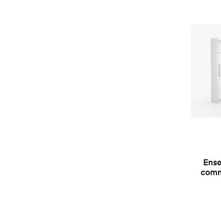
Ense
comm