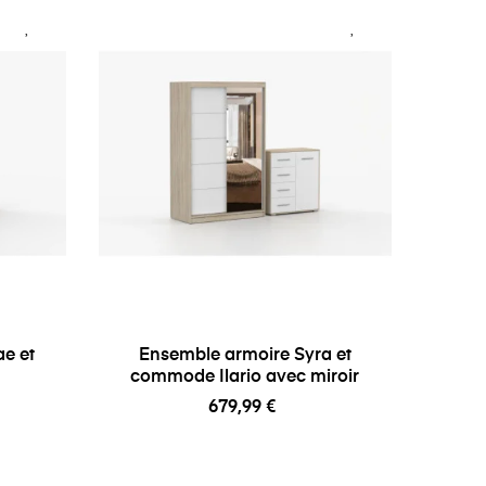
e et
Ensemble armoire Syra et
commode Ilario avec miroir
679,99 €