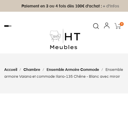
Paiement en 3 ou 4 fois dès 100€ d'achat :
+ d'infos
0
Basculer
la
navigation
Accueil
Chambre
Ensemble Armoire Commode
Ensemble
armoire Vaiana et commode Ilario-135 Chêne - Blanc avec miroir