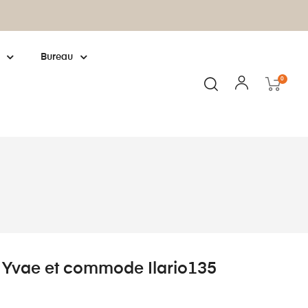
Fabrication européenne : cliquez pour
en
Bureau
0
 Yvae et commode Ilario135