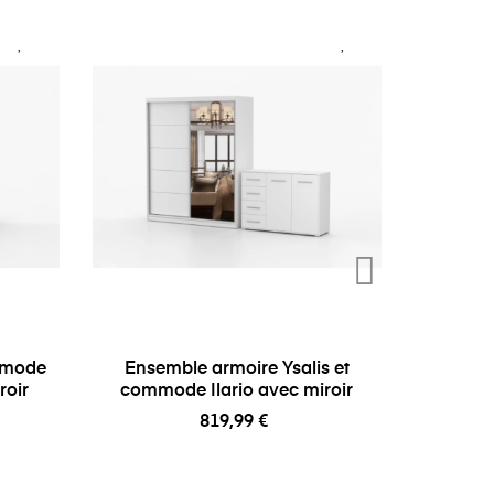
mmode
Ensemble armoire Ysalis et
Ensembl
roir
commode Ilario avec miroir
819,99 €