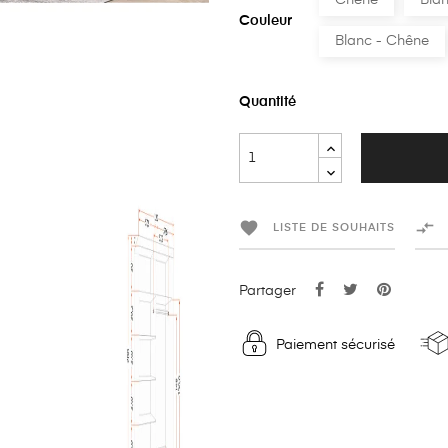
Chêne
Bla
Couleur
Blanc - Chêne
Quantité


LISTE DE SOUHAITS
Partager
Paiement sécurisé