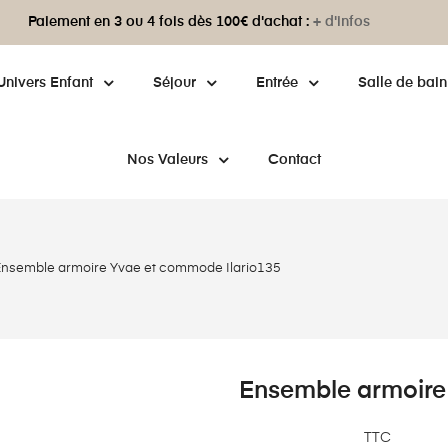
Paiement en 3 ou 4 fois dès 100€ d'achat :
+ d'infos
Univers Enfant
Séjour
Entrée
Salle de bain
Nos Valeurs
Contact
nsemble armoire Yvae et commode Ilario135
Ensemble armoire
TTC