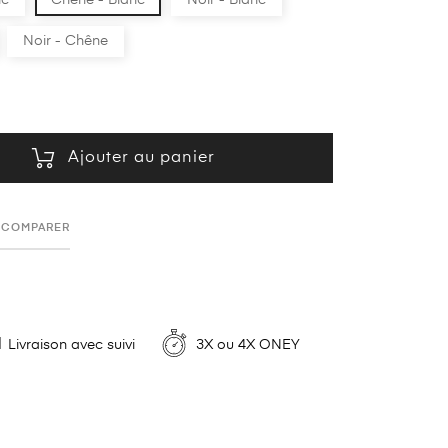
nc
Chêne - Blanc
Noir - Blanc
Noir - Chêne
Ajouter au panier
COMPARER
Livraison avec suivi
3X ou 4X ONEY