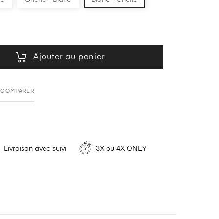
nc
Chêne - Blanc
Blanc - Chêne
Ajouter au panier
COMPARER
Livraison avec suivi
3X ou 4X ONEY