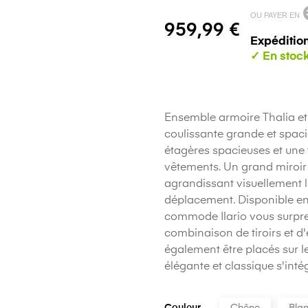
OU PAYER EN
959,99 €
Expédition
Ensemble armoire Thalia et
coulissante grande et spacie
étagères spacieuses et une 
vêtements. Un grand miroir a
agrandissant visuellement la
déplacement. Disponible en 
commode Ilario vous surpre
combinaison de tiroirs et d
également être placés sur
élégante et classique s'inté