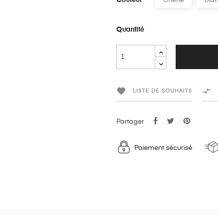
Couleur
Chêne
Bla
Quantité


LISTE DE SOUHAITS
Partager
Paiement sécurisé