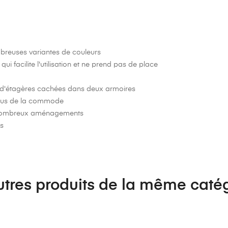
reuses variantes de couleurs
i facilite l'utilisation et ne prend pas de place
t d'étagères cachées dans deux armoires
essus de la commode
e nombreux aménagements
rs
utres produits de la même catég