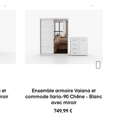
 et
Ensemble armoire Vaiana et
Ensemb
roir
commode Ilario-90 Chêne - Blanc
Aenor
avec miroir
749,99 €