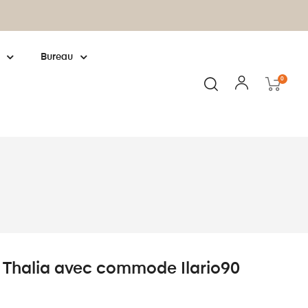
Fabrication européenne : cliquez pour
en
Bureau
0
 Thalia avec commode Ilario90