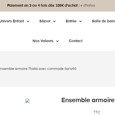
Paiement en 3 ou 4 fois dès 100€ d'achat :
+ d'infos
Univers Enfant
Séjour
Entrée
Salle de bain
Nos Valeurs
Contact
nsemble armoire Thalia avec commode Ilario90
Ensemble armoire
TTC