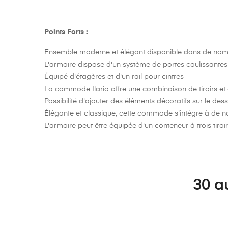
Points Forts :
Ensemble moderne et élégant disponible dans de nomb
L'armoire dispose d'un système de portes coulissantes qu
Équipé d'étagères et d'un rail pour cintres
La commode Ilario offre une combinaison de tiroirs e
Possibilité d'ajouter des éléments décoratifs sur le d
Élégante et classique, cette commode s'intègre à d
L'armoire peut être équipée d'un conteneur à trois tiroi
30 a