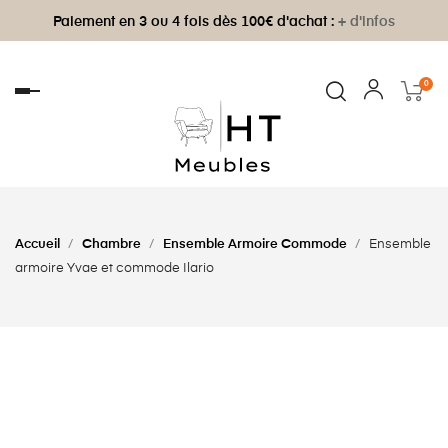
Paiement en 3 ou 4 fois dès 100€ d'achat :
+ d'infos
0
Basculer
la
navigation
Accueil
Chambre
Ensemble Armoire Commode
Ensemble
armoire Yvae et commode Ilario