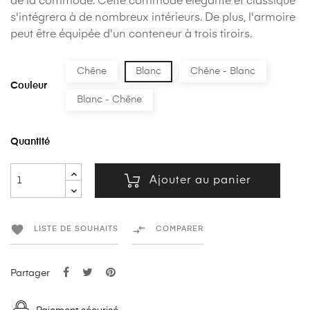
de la commode. Cette commode élégante et classique
s'intégrera à de nombreux intérieurs. De plus, l'armoire
peut être équipée d'un conteneur à trois tiroirs.
Chêne
Blanc
Chêne - Blanc
Couleur
Blanc - Chêne
Quantité
Ajouter au panier


LISTE DE SOUHAITS
COMPARER
Partager