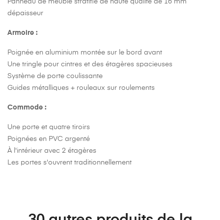
Panneau de meuble stratifié de haute qualité de 16 mm
dépaisseur
Armoire :
Poignée en aluminium montée sur le bord avant
Une tringle pour cintres et des étagères spacieuses
Système de porte coulissante
Guides métalliques + rouleaux sur roulements
Commode :
Une porte et quatre tiroirs
Poignées en PVC argenté
À l'intérieur avec 2 étagères
Les portes s'ouvrent traditionnellement