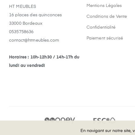
Mentions Légales
HT MEUBLES
16 places des quinconces
Conditions de Vente
33000 Bordeaux
Confidentialité
0535758636
Paiement sécurisé
contact@htmeubles.com
Horaires : 10h-12h30 / 14h-17h du
lundi au vendredi
En navigant sur notre site,
En navigant sur notre site,