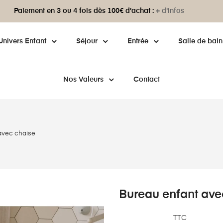
Paiement en 3 ou 4 fois dès 100€ d'achat :
+ d'infos
Univers Enfant
Séjour
Entrée
Salle de bain
Nos Valeurs
Contact
avec chaise
Bureau enfant ave
TTC