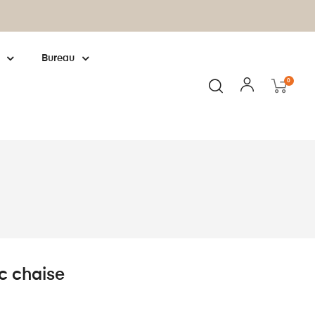
Fabrication européenne : cliquez pour
en
Bureau
0
c chaise