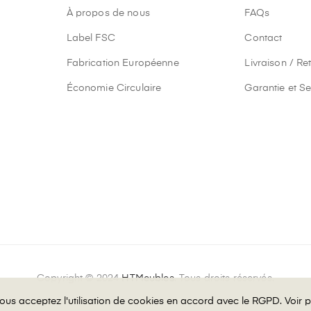
À propos de nous
FAQs
Label FSC
Contact
Fabrication Européenne
Livraison / Re
Économie Circulaire
Garantie et Se
Copyright © 2024
HTMeubles
. Tous droits réservés.
 vous acceptez l'utilisation de cookies en accord avec le RGPD.
 vous acceptez l'utilisation de cookies en accord avec le RGPD.
Voir p
Voir p