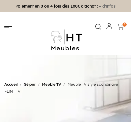
Paiement en 3 ou 4 fois dès 100€ d'achat :
+ d'infos
0
Basculer
la
navigation
Accueil
Séjour
Meuble TV
Meuble TV style scandinave
FLINT TV