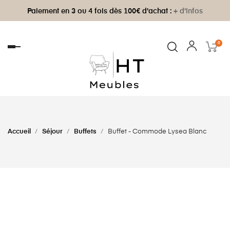
Paiement en 3 ou 4 fois dès 100€ d'achat :
+ d'infos
0
Basculer
la
navigation
Accueil
Séjour
Buffets
Buffet - Commode Lysea Blanc