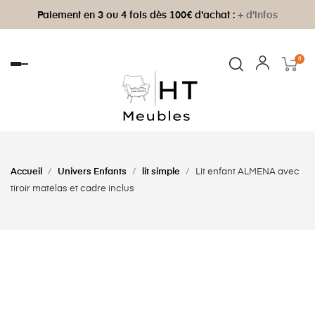
Paiement en 3 ou 4 fois dès 100€ d'achat :
+ d'infos
0
Basculer
la
navigation
Accueil
Univers Enfants
lit simple
Lit enfant ALMENA avec
tiroir matelas et cadre inclus