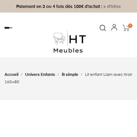
Paiement en 3 ou 4 fois dès 100€ d'achat :
+ d'infos
0
Basculer
la
navigation
Accueil
Univers Enfants
lit simple
Lit enfant Liam avec tiroir
160×80