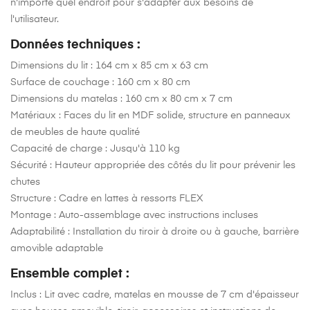
n'importe quel endroit pour s'adapter aux besoins de
l'utilisateur.
Données techniques :
Dimensions du lit
: 164 cm x 85 cm x 63 cm
Surface de couchage
: 160 cm x 80 cm
Dimensions du matelas
: 160 cm x 80 cm x 7 cm
Matériaux
: Faces du lit en MDF solide, structure en panneaux
de meubles de haute qualité
Capacité de charge
: Jusqu'à 110 kg
Sécurité
: Hauteur appropriée des côtés du lit pour prévenir les
chutes
Structure
: Cadre en lattes à ressorts FLEX
Montage
: Auto-assemblage avec instructions incluses
Adaptabilité
: Installation du tiroir à droite ou à gauche, barrière
amovible adaptable
Ensemble complet :
Inclus
: Lit avec cadre, matelas en mousse de 7 cm d'épaisseur