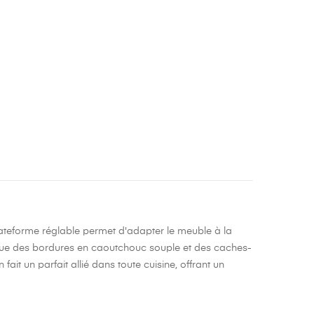
 plateforme réglable permet d'adapter le meuble à la
ls que des bordures en caoutchouc souple et des caches-
ait un parfait allié dans toute cuisine, offrant un