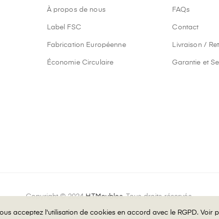
À propos de nous
FAQs
Label FSC
Contact
Fabrication Européenne
Livraison / Re
Économie Circulaire
Garantie et Se
Copyright © 2024
HTMeubles
. Tous droits réservés.
 vous acceptez l'utilisation de cookies en accord avec le RGPD.
 vous acceptez l'utilisation de cookies en accord avec le RGPD.
Voir p
Voir p