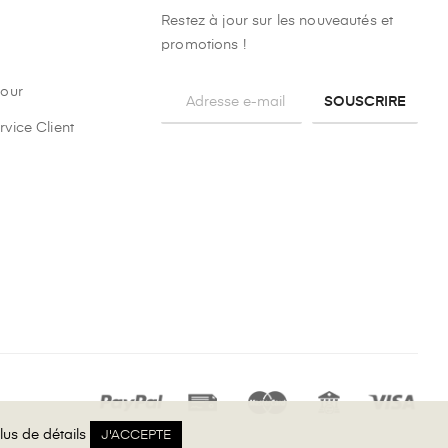
Restez à jour sur les nouveautés et
promotions !
tour
SOUSCRIRE
rvice Client
lus de détails
lus de détails
J'ACCEPTE
J'ACCEPTE