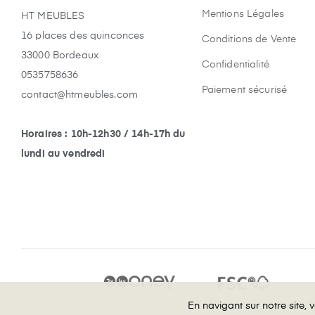
Mentions Légales
HT MEUBLES
16 places des quinconces
Conditions de Vente
33000 Bordeaux
Confidentialité
0535758636
Paiement sécurisé
contact@htmeubles.com
Horaires : 10h-12h30 / 14h-17h du
lundi au vendredi
En navigant sur notre site,
En navigant sur notre site,