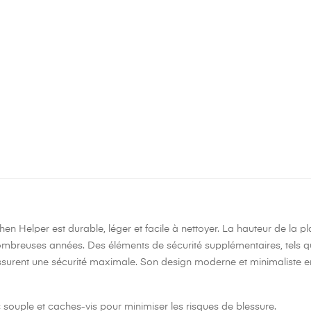
chen Helper est durable, léger et facile à nettoyer. La hauteur de la
r de nombreuses années. Des éléments de sécurité supplémentaires, te
assurent une sécurité maximale. Son design moderne et minimaliste en f
 souple et caches-vis pour minimiser les risques de blessure.