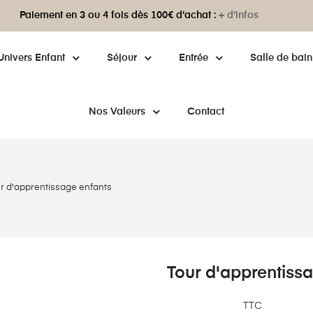
Paiement en 3 ou 4 fois dès 100€ d'achat :
+ d'infos
Univers Enfant
Séjour
Entrée
Salle de bain
Nos Valeurs
Contact
r d'apprentissage enfants
Tour d'apprentiss
TTC