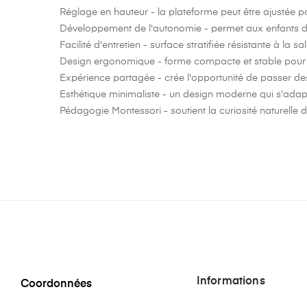
Réglage en hauteur
- la plateforme peut être ajustée po
Développement de l'autonomie
- permet aux enfants d
Facilité d'entretien
- surface stratifiée résistante à l
Design ergonomique
- forme compacte et stable pour u
Expérience partagée
- crée l'opportunité de passer d
Esthétique minimaliste
- un design moderne qui s'adapte
Pédagogie Montessori
- soutient la curiosité naturell
Informations
Coordonnées