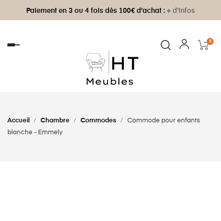
Paiement en 3 ou 4 fois dès 100€ d'achat :
+ d'infos
0
Basculer
la
navigation
Accueil
Chambre
Commodes
Commode pour enfants
blanche - Emmely