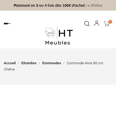
Paiement en 3 ou 4 fois dès 100€ d'achat :
+ d'infos
0
Basculer
la
navigation
Accueil
Chambre
Commodes
Commode Alois 80 cm
Chêne