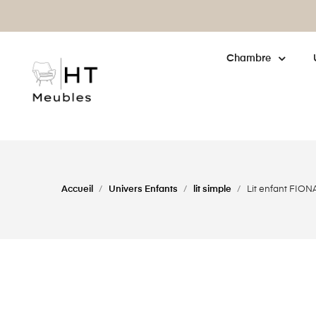
enne : cliquez pour
en savoir plus
Chambre
Accueil
Univers Enfants
lit simple
Lit enfant FION