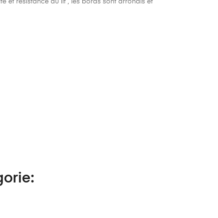
et résistance du lit , les bords sont arrondis et
orie: