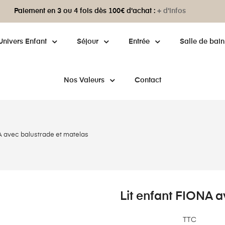
Paiement en 3 ou 4 fois dès 100€ d'achat :
+ d'infos
Univers Enfant
Séjour
Entrée
Salle de bain
Nos Valeurs
Contact
A avec balustrade et matelas
Lit enfant FIONA a
TTC