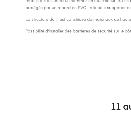
mobile qui assurera un sommeil en toute sécurité. Les b
protégés par un rebord en PVC Le lit peut supporter de
La structure du lit est constituée de matériaux de haute 
Possibilité d'installer des barrières de sécurité sur le cô
11 a