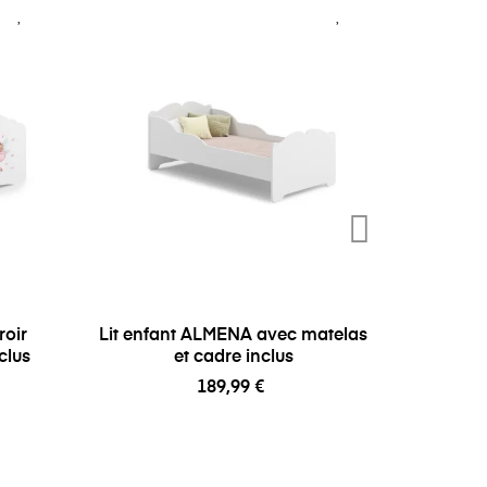
roir
Lit enfant ALMENA avec matelas
Lit enf
clus
et cadre inclus
ti
189,99 €