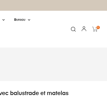
Fabrication européenne : cliquez pour
en
Bureau
0
vec balustrade et matelas