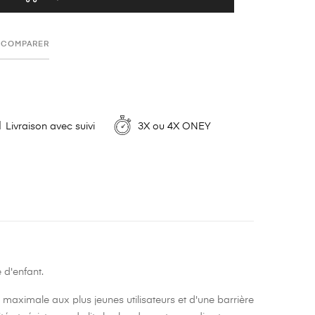
COMPARER
Livraison avec suivi
3X ou 4X ONEY
 d'enfant.
té maximale aux plus jeunes utilisateurs et d'une barrière